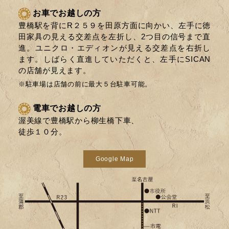
お車でお越しの方
豊橋駅を背にR２５９を田原方面に向かい、
左手に徳
田家具の見える交差点を左折し、
2つ目の信号まで直
進。
ユニクロ・エディオンが見える交差点を右折し
ます。
しばらく直進していただくと、左手にSICAN
の店舗が見えます。
駐車場は店舗の前に最大５台駐車可能。
電車でお越しの方
渥美線で豊橋駅から柳生橋下車、
徒歩１０分。
Google Map